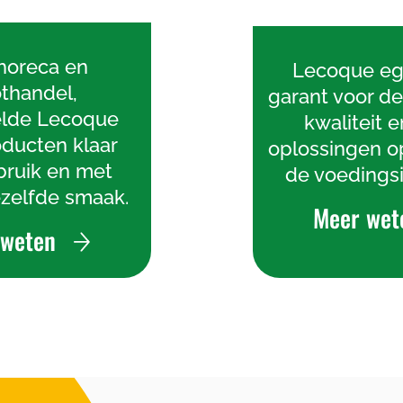
horeca en
Lecoque eg
thandel,
garant voor de
elde Lecoque
kwaliteit e
ducten klaar
oplossingen o
bruik en met
de voedingsi
zelfde smaak.
Meer wet
 weten