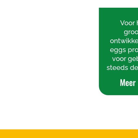
Voor 
groo
ontwikk
eggs pro
voor ge
steeds de
Meer