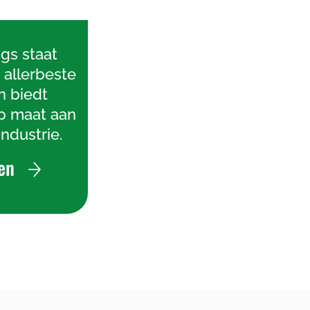
gs staat
 allerbeste
n biedt
p maat aan
ndustrie.
en