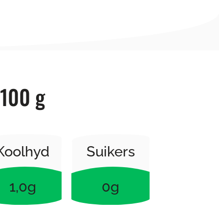
 100 g
Koolhyd
Suikers
1,0g
0g