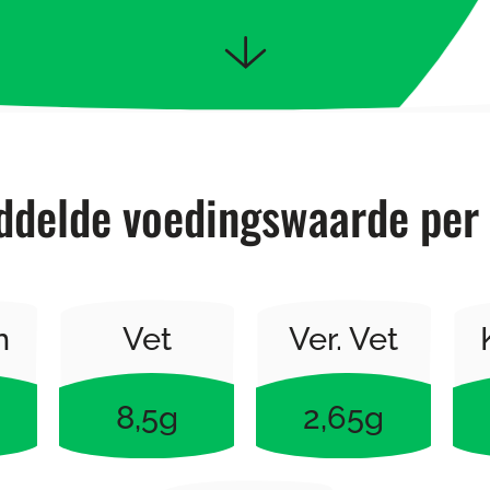
delde voedingswaarde per
n
Vet
Ver. Vet
8,5g
2,65g