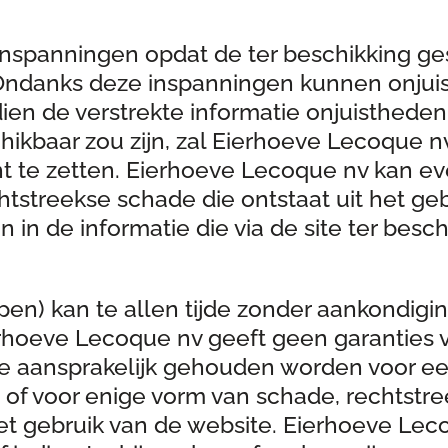
nspanningen opdat de ter beschikking geste
 Ondanks deze inspanningen kunnen onjuis
dien de verstrekte informatie onjuisthede
schikbaar zou zijn, zal Eierhoeve Lecoque 
ht te zetten. Eierhoeve Lecoque nv kan e
tstreekse schade die ontstaat uit het geb
n in de informatie die via de site ter besc
epen) kan te allen tijde zonder aankondigi
erhoeve Lecoque nv geeft geen garanties 
 aansprakelijk gehouden worden voor een 
of voor enige vorm van schade, rechtstre
het gebruik van de website. Eierhoeve Lec